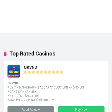
Top Rated Casinos
OKVND
OKVND
? UY TÍN HÀNG ĐẦU – BACCARAT CƯỢC LỚN KHÔNG LO!
? ĐĂNG KÝ NHẬN 88K
? NẠP TIỀN TẶNG 110%
???NGÀY12- 28 PHÁT LÌ XÌ 8000 TỶ
Read Review
Play Now