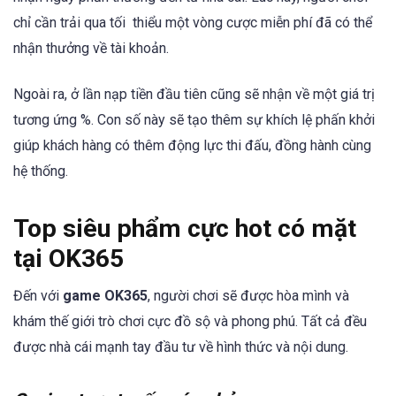
chỉ cần trải qua tối thiểu một vòng cược miễn phí đã có thể
nhận thưởng về tài khoản.
Ngoài ra, ở lần nạp tiền đầu tiên cũng sẽ nhận về một giá trị
tương ứng %. Con số này sẽ tạo thêm sự khích lệ phấn khởi
giúp khách hàng có thêm động lực thi đấu, đồng hành cùng
hệ thống.
Top siêu phẩm cực hot có mặt
tại OK365
Đến với
game OK365
, người chơi sẽ được hòa mình và
khám thế giới trò chơi cực đồ sộ và phong phú. Tất cả đều
được nhà cái mạnh tay đầu tư về hình thức và nội dung.