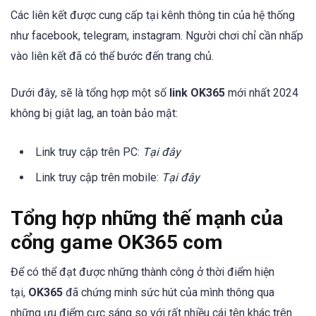
Các liên kết được cung cấp tại kênh thông tin của hệ thống
như facebook, telegram, instagram. Người chơi chỉ cần nhấp
vào liên kết đã có thể bước đến trang chủ.
Dưới đây, sẽ là tổng hợp một số
link OK365
mới nhất 2024
không bị giật lag, an toàn bảo mật:
Link truy cập trên PC:
Tại đây
Link truy cập trên mobile:
Tại đây
Tổng hợp những thế mạnh của
cổng game OK365 com
Để có thể đạt được những thành công ở thời điểm hiện
tại,
OK365
đã chứng minh sức hút của mình thông qua
những ưu điểm cực sáng so với rất nhiều cái tên khác trên