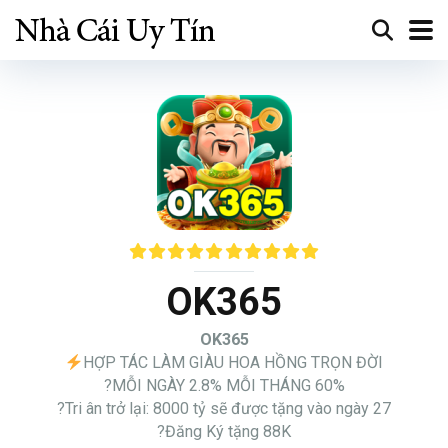
OK365
OK365
HỢP TÁC LÀM GIÀU HOA HỒNG TRỌN ĐỜI
?MỖI NGÀY 2.8% MỖI THÁNG 60%
?Tri ân trở lại: 8000 tỷ sẽ được tặng vào ngày 27
?Đăng Ký tặng 88K