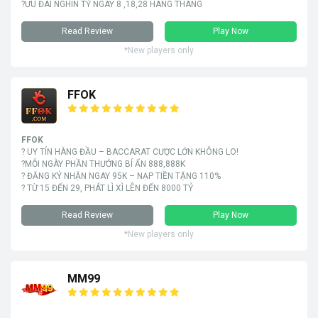
?ƯU ĐÃI NGHÌN TỶ NGÀY 8 ,18,28 HÀNG THÁNG
Read Review
Play Now
*New players only
FFOK
FFOK
? UY TÍN HÀNG ĐẦU – BACCARAT CƯỢC LỚN KHÔNG LO!
?MỖI NGÀY PHẦN THƯỞNG BÍ ẨN 888,888K
? ĐĂNG KÝ NHẬN NGAY 95K – NẠP TIỀN TẶNG 110%
? TỪ 15 ĐẾN 29, PHÁT LÌ XÌ LÊN ĐẾN 8000 TỶ
Read Review
Play Now
*New players only
MM99