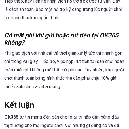
Tiếp theo, hãy liên hệ nhân viên hỗ trợ để được tư vấn. Đây
là cách an toàn, bảo mật hỗ trợ kỹ càng trong lúc người chơi
có trạng thái không ổn định.
Có mất phí khi gửi hoặc rút tiền tại OK365
không?
Khi giao dịch với nhà cái thì thời gian xử lý tức thì nhanh gọn
chỉ trong vài giây. Tiếp đó, việc nạp, rút tiền tại sân chơi hoàn
toàn miễn phí không mất bất cứ phí nào. Tuy nhiên, khi người
chơi thanh toán bằng hình thức thẻ cào phải chịu 10% giá
thuế dành cho các nhà mạng.
Kết luận
OK365
tự tin mang đến sân chơi giải trí hấp dẫn hàng đầu
thị trường cho mọi người chơi. Với những gì đang có và đã