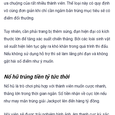
ưa chuộng của rất nhiều thành viên. Thể loại này có quy định
vô cùng đơn giản khi chỉ cần ngắm bắn trúng mục tiêu sẽ có
điểm đổi thưởng.
Tuy nhiên, cần phải trang bị thêm súng, đạn hiện đại có kích
thước lớn để tăng xác suất chiến thắng. Bởi các loài sinh vật
sẽ xuất hiện liên tục gây ra khó khăn trong quá trình thi đấu.
Nếu không sử dụng hỗ trợ thì sẽ làm lãng phí đạn và không
gặt hái số điểm như ý muốn.
Nổ hũ trúng tiền tỷ tức thời
Nổ hũ là trò chơi phù hợp với thành viên muốn cược nhanh,
thắng lớn trong thời gian ngắn. Số tiền nhận về cực lớn nếu
như may mắn trúng giải Jackpot lên đến hàng tỷ đồng.
Hội viên sẽ được trải nghiệm hình ảnh, âm thanh cực kỳ sắc