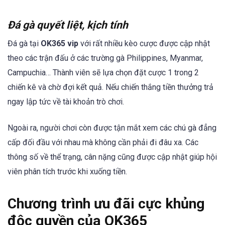
Đá gà quyết liệt, kịch tính
Đá gà tại
OK365 vip
với rất nhiều kèo cược được cập nhật
theo các trận đấu ở các trường gà Philippines, Myanmar,
Campuchia… Thành viên sẽ lựa chọn đặt cược 1 trong 2
chiến kê và chờ đợi kết quả. Nếu chiến thắng tiền thưởng trả
ngay lập tức về tài khoản trò chơi.
Ngoài ra, người chơi còn được tận mắt xem các chú gà đẳng
cấp đối đầu với nhau mà không cần phải đi đâu xa. Các
thông số về thể trạng, cân nặng cũng được cập nhật giúp hội
viên phân tích trước khi xuống tiền.
Chương trình ưu đãi cực khủng
độc quyền của OK365