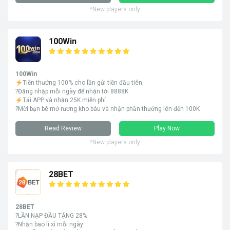
*New players only
100Win
100Win
Tiền thưởng 100% cho lần gửi tiền đầu tiên
?Đăng nhập mỗi ngày để nhận tới 8888K
Tải APP và nhận 25K miễn phí
?Mời bạn bè mở rương kho báu và nhận phần thưởng lên đến 100K
Read Review
Play Now
*New players only
28BET
28BET
?LẦN NẠP ĐẦU TẶNG 28%
?Nhận bao lì xì mỗi ngày