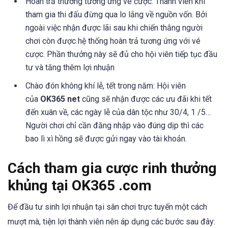
Hoàn trả thưởng tương ứng vé cược: Thành viên khi
tham gia thi đấu đừng qua lo lắng về nguồn vốn. Bởi
ngoài việc nhận được lãi sau khi chiến thắng người
chơi còn được hệ thống hoàn trả tương ứng với vé
cược. Phần thưởng này sẽ đủ cho hội viên tiếp tục đầu
tư và tăng thêm lợi nhuận
Chào đón không khí lễ, tết trong năm: Hội viên
của
OK365 net
cũng sẽ nhận được các ưu đãi khi tết
đến xuân về, các ngày lễ của dân tộc như 30/4, 1 /5…
Người chơi chỉ cần đăng nhập vào đúng dịp thì các
bao lì xì hồng sẽ được gửi ngay vào tài khoản.
Cách tham gia cược rinh thưởng
khủng tại OK365 .com
Để đầu tư sinh lợi nhuận tại sân chơi trực tuyến một cách
mượt mà, tiện lợi thành viên nên áp dụng các bước sau đây: