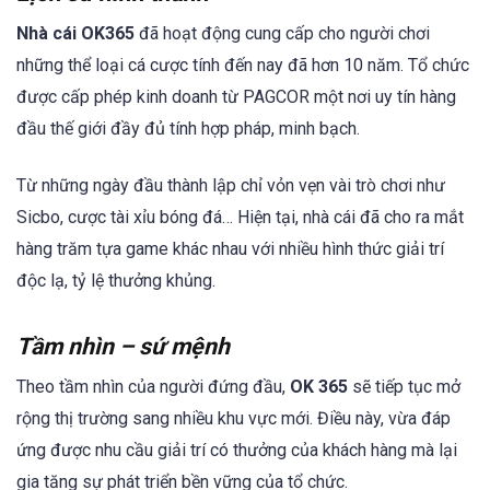
Nhà cái OK365
đã hoạt động cung cấp cho người chơi
những thể loại cá cược tính đến nay đã hơn 10 năm. Tổ chức
được cấp phép kinh doanh từ PAGCOR một nơi uy tín hàng
đầu thế giới đầy đủ tính hợp pháp, minh bạch.
Từ những ngày đầu thành lập chỉ vỏn vẹn vài trò chơi như
Sicbo, cược tài xỉu bóng đá… Hiện tại, nhà cái đã cho ra mắt
hàng trăm tựa game khác nhau với nhiều hình thức giải trí
độc lạ, tỷ lệ thưởng khủng.
Tầm nhìn – sứ mệnh
Theo tầm nhìn của người đứng đầu,
OK 365
sẽ tiếp tục mở
rộng thị trường sang nhiều khu vực mới. Điều này, vừa đáp
ứng được nhu cầu giải trí có thưởng của khách hàng mà lại
gia tăng sự phát triển bền vững của tổ chức.