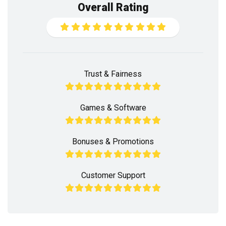
Overall Rating
Trust & Fairness
Games & Software
Bonuses & Promotions
Customer Support