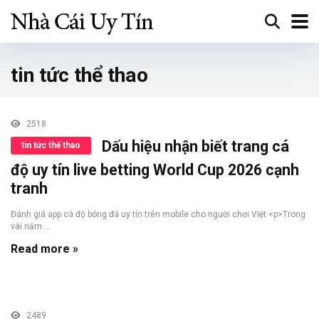
tin tức thể thao
2518
Dấu hiệu nhận biết trang cá
tin tức thể thao
độ uy tín live betting World Cup 2026 cạnh
tranh
Đánh giá app cá độ bóng đá uy tín trên mobile cho người chơi Việt <p>Trong
vài năm ...
Read more »
2489