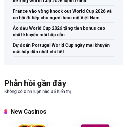
betting World Cup 2026 cạnh tranh
France vào vòng knock out World Cup 2026 và
cơ hội đi tiếp cho người hâm mộ Việt Nam
Áo đấu World Cup 2026 tặng tiền bonus cao
nhất khuyến mãi hấp dẫn
Dự đoán Portugal World Cup ngày mai khuyến
mãi hấp dẫn nhất chi tiết
Phản hồi gần đây
Không có bình luận nào để hiển thị.
New Casinos