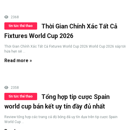
2368
Thời Gian Chính Xác Tất Cả
tin tức thể thao
Fixtures World Cup 2026
Thời Gian Chính Xác Tất Cả Fixtures World Cup 2026 World Cup 2026 sắp tới
hứa hẹn sẽ ...
Read more »
2358
Tổng hợp tip cược Spain
tin tức thể thao
world cup bán kết uy tín đầy đủ nhất
Review tổng hợp các trang cá độ bóng đá uy tín dựa trên tip cược Spain
World Cup ...