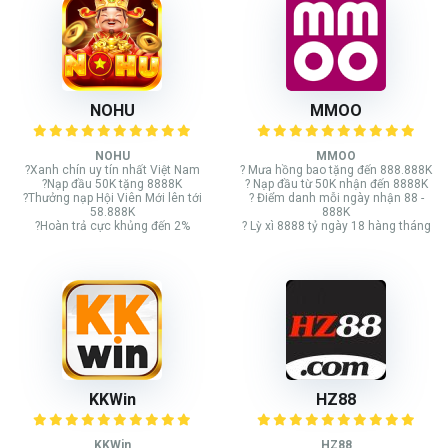
NOHU
MMOO
NOHU
MMOO
?Xanh chín uy tín nhất Việt Nam
? Mưa hồng bao tặng đến 888.888K
?Nạp đầu 50K tặng 8888K
? Nạp đầu từ 50K nhận đến 8888K
?Thưởng nạp Hội Viên Mới lên tới
? Điểm danh mỗi ngày nhận 88 -
58.888K
888K
?Hoàn trả cực khủng đến 2%
? Lỳ xì 8888 tỷ ngày 18 hàng tháng
KKWin
HZ88
KKWin
HZ88