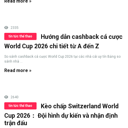
Read more »
2335
Hướng dẫn cashback cá cược
tin tức thể thao
World Cup 2026 chi tiết từ A đến Z
So sánh cashback cá cược World Cup 2026 tại các nhà cái uy tín Bảng so
sánh nhà ...
Read more »
2640
Kèo chấp Switzerland World
tin tức thể thao
Cup 2026： Đội hình dự kiến và nhận định
trận đấu