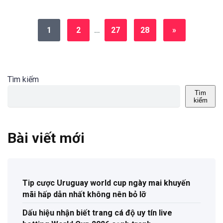
1
2
…
27
28
»
Tìm kiếm
Tìm
kiếm
Bài viết mới
Tip cược Uruguay world cup ngày mai khuyến
mãi hấp dẫn nhất không nên bỏ lỡ
Dấu hiệu nhận biết trang cá độ uy tín live