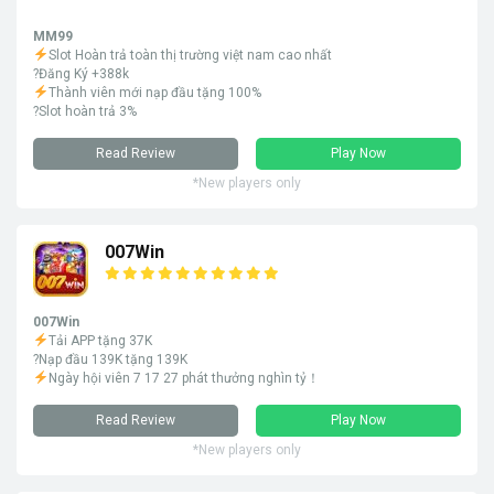
MM99
Slot Hoàn trả toàn thị trường việt nam cao nhất
?Đăng Ký +388k
Thành viên mới nạp đầu tặng 100%
?Slot hoàn trả 3%
Read Review
Play Now
*New players only
007Win
007Win
Tải APP tặng 37K
?Nạp đầu 139K tặng 139K
Ngày hội viên 7 17 27 phát thưởng nghìn tỷ！
Read Review
Play Now
*New players only