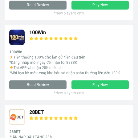
Read Review
Play Now
*New players only
100Win
100Win
Tiền thưởng 100% cho lần gửi tiền đầu tiên
?Đăng nhập mỗi ngày để nhận tới 8888K
Tải APP và nhận 25K miễn phí
?Mời bạn bè mở rương kho báu và nhận phần thưởng lên đến 100K
Read Review
Play Now
*New players only
28BET
28BET
?LẦN NẠP ĐẦU TẶNG 28%