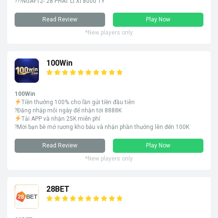
???NGÀY12- 28 PHÁT LÌ XÌ 8000 TỶ
Read Review
Play Now
*New players only
100Win
100Win
Tiền thưởng 100% cho lần gửi tiền đầu tiên
?Đăng nhập mỗi ngày để nhận tới 8888K
Tải APP và nhận 25K miễn phí
?Mời bạn bè mở rương kho báu và nhận phần thưởng lên đến 100K
Read Review
Play Now
*New players only
28BET