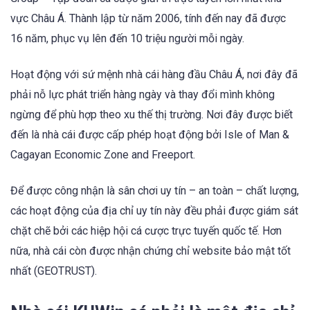
vực Châu Á. Thành lập từ năm 2006, tính đến nay đã được
16 năm, phục vụ lên đến 10 triệu người mỗi ngày.
Hoạt động với sứ mệnh nhà cái hàng đầu Châu Á, nơi đây đã
phải nỗ lực phát triển hàng ngày và thay đổi mình không
ngừng để phù hợp theo xu thế thị trường. Nơi đây được biết
đến là nhà cái được cấp phép hoạt động bởi Isle of Man &
Cagayan Economic Zone and Freeport.
Để được công nhận là sân chơi uy tín – an toàn – chất lượng,
các hoạt động của địa chỉ uy tín này đều phải được giám sát
chặt chẽ bởi các hiệp hội cá cược trực tuyến quốc tế. Hơn
nữa, nhà cái còn được nhận chứng chỉ website bảo mật tốt
nhất (GEOTRUST).