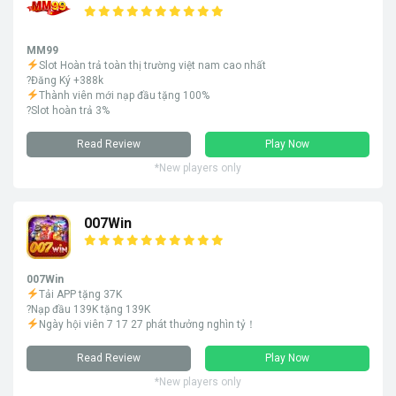
MM99
Slot Hoàn trả toàn thị trường việt nam cao nhất
?Đăng Ký +388k
Thành viên mới nạp đầu tặng 100%
?Slot hoàn trả 3%
Read Review
Play Now
*New players only
007Win
007Win
Tải APP tặng 37K
?Nạp đầu 139K tặng 139K
Ngày hội viên 7 17 27 phát thưởng nghìn tỷ！
Read Review
Play Now
*New players only