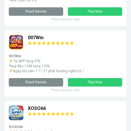
?Slot hoàn trả 3%
Read Review
Play Now
*New players only
007Win
007Win
Tải APP tặng 37K
?Nạp đầu 139K tặng 139K
Ngày hội viên 7 17 27 phát thưởng nghìn tỷ！
Read Review
Play Now
*New players only
XOSO66
XOSO66