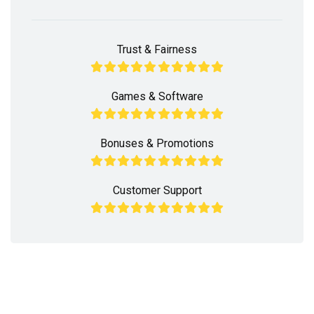
Trust & Fairness
Games & Software
Bonuses & Promotions
Customer Support