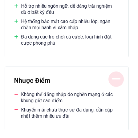
Hỗ trợ nhiều ngôn ngữ, dễ dàng trải nghiệm
dù ở bất kỳ đâu
Hệ thống bảo mật cao cấp nhiều lớp, ngăn
chặn mọi hành vi xâm nhập
Đa dạng các trò chơi cá cược, loại hình đặt
cược phong phú
Nhược Điểm
Không thể đăng nhập do nghẽn mạng ở các
khung giờ cao điểm
Khuyến mãi chưa thực sự đa dạng, cần cập
nhật thêm nhiều ưu đãi