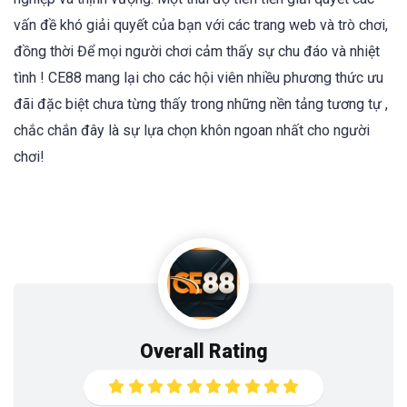
vấn đề khó giải quyết của bạn với các trang web và trò chơi,
đồng thời Để mọi người chơi cảm thấy sự chu đáo và nhiệt
tình ! CE88 mang lại cho các hội viên nhiều phương thức ưu
đãi đặc biệt chưa từng thấy trong những nền tảng tương tự ,
chắc chắn đây là sự lựa chọn khôn ngoan nhất cho người
chơi!
Overall Rating