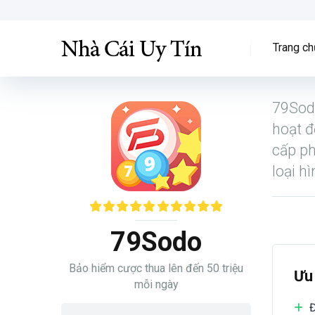
Trang ch
79Sodo
hoạt đ
cấp ph
loại h
79Sodo
Bảo hiểm cược thua lên đến 50 triệu
Ưu
mỗi ngày
Đ