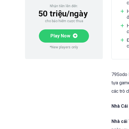
c
Nhận tiền lên đến:
H
50 triệu/ngày
ở
cho bảo hiểm cược thua
H
c
Play Now
Đ
c
*New players only
79Sodo l
tựa game
các trò 
Nhà Cái
Nhà cái