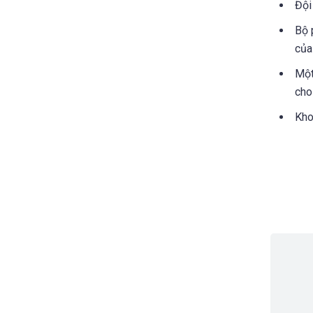
Đội
Bộ 
của
Một
cho
Kho