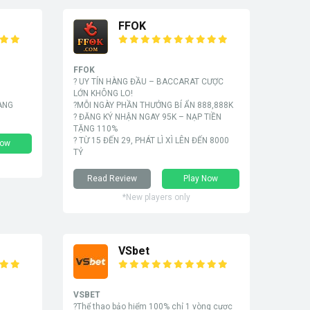
FFOK
FFOK
? UY TÍN HÀNG ĐẦU – BACCARAT CƯỢC
LỚN KHÔNG LO!
HÀNG
?MỖI NGÀY PHẦN THƯỞNG BÍ ẨN 888,888K
? ĐĂNG KÝ NHẬN NGAY 95K – NẠP TIỀN
TẶNG 110%
? TỪ 15 ĐẾN 29, PHÁT LÌ XÌ LÊN ĐẾN 8000
Now
TỶ
Read Review
Play Now
*New players only
VSbet
VSBET
?Thể thao bảo hiểm 100% chỉ 1 vòng cược