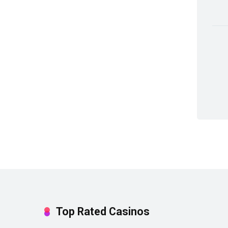
Top Rated Casinos