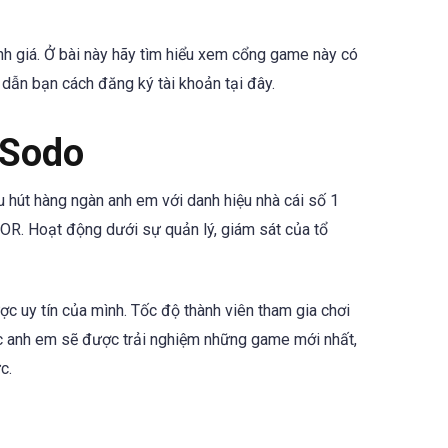
nh giá. Ở bài này hãy tìm hiểu xem cổng game này có
 dẫn bạn cách đăng ký tài khoản tại đây.
9Sodo
hu hút hàng ngàn anh em với danh hiệu nhà cái số 1
R. Hoạt động dưới sự quản lý, giám sát của tổ
c uy tín của mình. Tốc độ thành viên tham gia chơi
các anh em sẽ được trải nghiệm những game mới nhất,
c.