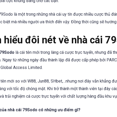
đãi cực khủng đang chờ các bạn.
79Sodo là một trong những nhà cái uy tín được nhiều cược thủ đá
ặc biệt mà nhiều người ưa thích đến vậy. Đồng thời cũng sẽ hướng
 hiểu đôi nét về nhà cái 7
 79Sodo
là cái tên mới trong làng cá cược trực tuyến, nhưng đã t
. Ngay từ những ngày đầu thành lập đã được cấp phép bởi PARCO
Global Access Limited.
i tên mới so với W88, Jun88, SHbet,…nhưng nơi đây vẫn khẳng đượ
tăng với tốc độ chóng mặt. Khi trở thành một thành viên tại đây 
 và trải nghiệm cá cược trực tuyến với chất lượng hàng đầu khu vự
 của nhà cái 79Sodo có những ưu điểm gì?