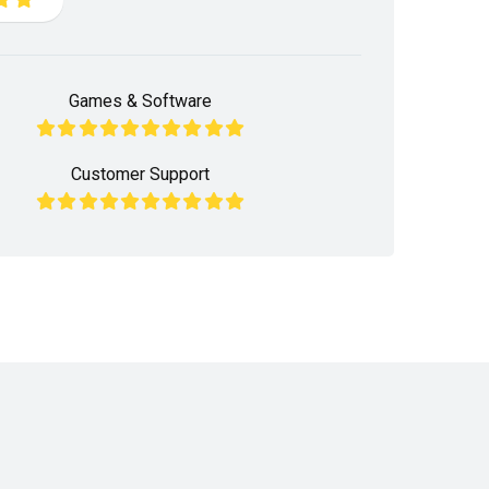
Games & Software
Customer Support