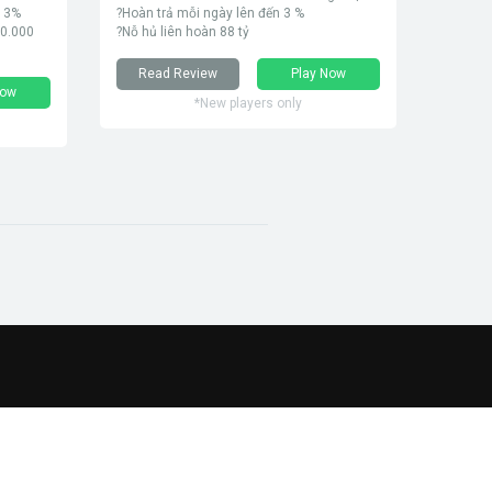
n 3%
?Hoàn trả mỗi ngày lên đến 3 %
00.000
?Nỗ hủ liên hoàn 88 tỷ
Read Review
Play Now
Now
*New players only