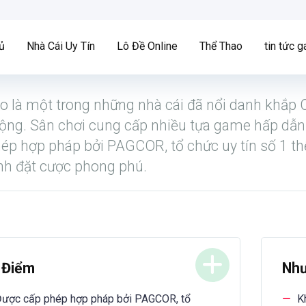
ủ
Nhà Cái Uy Tín
Lô Đề Online
Thể Thao
tin tức 
 là một trong những nhà cái đã nổi danh khắp
ộng. Sân chơi cung cấp nhiều tựa game hấp dẫn v
ép hợp pháp bởi PAGCOR, tổ chức uy tín số 1 thế
ình đặt cược phong phú.
 Điểm
Như
ược cấp phép hợp pháp bởi PAGCOR, tổ
K