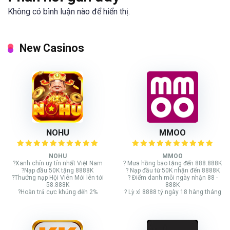
Không có bình luận nào để hiển thị.
New Casinos
NOHU
MMOO
NOHU
MMOO
?Xanh chín uy tín nhất Việt Nam
? Mưa hồng bao tặng đến 888.888K
?Nạp đầu 50K tặng 8888K
? Nạp đầu từ 50K nhận đến 8888K
?Thưởng nạp Hội Viên Mới lên tới
? Điểm danh mỗi ngày nhận 88 -
58.888K
888K
?Hoàn trả cực khủng đến 2%
? Lỳ xì 8888 tỷ ngày 18 hàng tháng