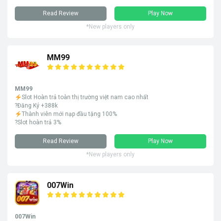
Read Review
Play Now
*New players only
MM99
MM99
Slot Hoàn trả toàn thị trường việt nam cao nhất
?Đăng Ký +388k
Thành viên mới nạp đầu tặng 100%
?Slot hoàn trả 3%
Read Review
Play Now
*New players only
007Win
007Win