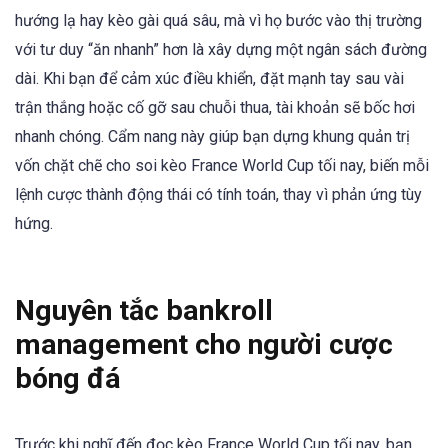
hướng lạ hay kèo gài quá sâu, mà vì họ bước vào thị trường
với tư duy “ăn nhanh” hơn là xây dựng một ngân sách đường
dài. Khi bạn để cảm xúc điều khiển, đặt mạnh tay sau vài
trận thắng hoặc cố gỡ sau chuỗi thua, tài khoản sẽ bốc hơi
nhanh chóng. Cẩm nang này giúp bạn dựng khung quản trị
vốn chặt chẽ cho soi kèo France World Cup tối nay, biến mỗi
lệnh cược thành động thái có tính toán, thay vì phản ứng tùy
hứng.
Nguyên tắc bankroll
management cho người cược
bóng đá
Trước khi nghĩ đến đọc kèo France World Cup tối nay, bạn