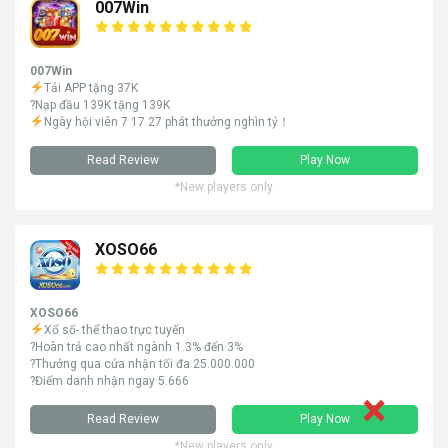
007Win
007Win
Tải APP tặng 37K
?Nạp đầu 139K tặng 139K
Ngày hội viên 7 17 27 phát thưởng nghìn tỷ！
Read Review
Play Now
*New players only
XOSO66
XOSO66
Xổ số- thể thao trực tuyến
?Hoàn trả cao nhất ngành 1.3% đến 3%
?Thưởng qua cửa nhận tối đa 25.000.000
?Điểm danh nhận ngay 5.666
Read Review
Play Now
*New players only