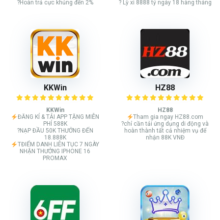
?Hoàn trả cực khủng đến 2%
? Lỳ xì 8888 tỷ ngày 18 hàng tháng
KKWin
HZ88
KKWin
HZ88
ĐĂNG KÍ & TẢI APP TẶNG MIỄN
Tham gia ngay HZ88.com
PHÍ 588K
?chỉ cần tải ứng dụng di động và
?NẠP ĐẦU 50K THƯỞNG ĐẾN
hoàn thành tất cả nhiệm vụ để
18.888K
nhận 88K VNĐ
TĐIỂM DANH LIÊN TỤC 7 NGÀY
NHẬN THƯỞNG IPHONE 16
PROMAX