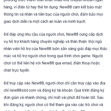
hàng, ví điện tử hay thẻ tín dụng. New88 cam kết bảo mật
thông tin cá nhân và tiền bạc của người chơi, đảm bảo mọi
giao dịch diễn ra một cách an toàn và minh bạch.
Để đáp ứng nhu cầu của người chơi, New88 cung cấp dịch
vụ hỗ trợ khách hàng chuyên nghiệp và thân thiện. Đội ngũ
nhân viên hỗ trợ của New88 luôn sẵn sàng giải đáp mọi thắc
mắc và hỗ trợ người chơi trong quá trình chơi game. Người
chơi có thể liên hệ với New88 qua email, điện thoại hoặc
chat trực tuyến.
Để truy cập vào New88, người chơi chỉ cần truy cập vào địa
chỉ new88slot.com và đăng ký tài khoản. Quá trình đăng ký
đơn giản và nhanh chóng, chỉ mất vài phút để hoàn tất. Sau
khi đăng ký, người chơi có thể tham gia vào các trò chơi và