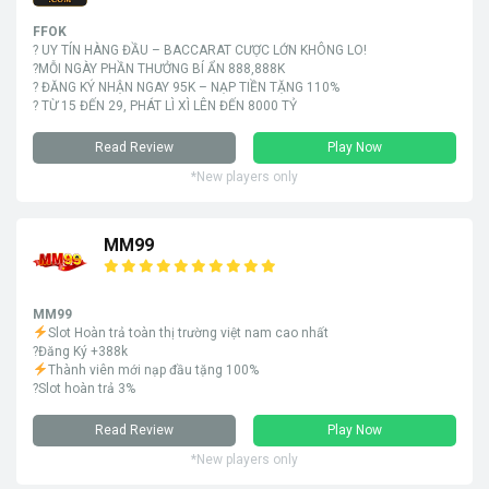
FFOK
? UY TÍN HÀNG ĐẦU – BACCARAT CƯỢC LỚN KHÔNG LO!
?MỖI NGÀY PHẦN THƯỞNG BÍ ẨN 888,888K
? ĐĂNG KÝ NHẬN NGAY 95K – NẠP TIỀN TẶNG 110%
? TỪ 15 ĐẾN 29, PHÁT LÌ XÌ LÊN ĐẾN 8000 TỶ
Read Review
Play Now
*New players only
MM99
MM99
Slot Hoàn trả toàn thị trường việt nam cao nhất
?Đăng Ký +388k
Thành viên mới nạp đầu tặng 100%
?Slot hoàn trả 3%
Read Review
Play Now
*New players only