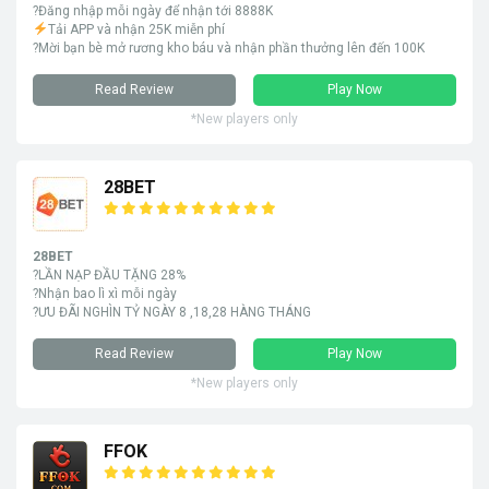
?Đăng nhập mỗi ngày để nhận tới 8888K
Tải APP và nhận 25K miễn phí
?Mời bạn bè mở rương kho báu và nhận phần thưởng lên đến 100K
Read Review
Play Now
*New players only
28BET
28BET
?LẦN NẠP ĐẦU TẶNG 28%
?Nhận bao lì xì mỗi ngày
?ƯU ĐÃI NGHÌN TỶ NGÀY 8 ,18,28 HÀNG THÁNG
Read Review
Play Now
*New players only
FFOK