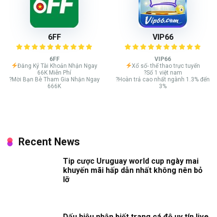
6FF
VIP66
6FF
VIP66
Đăng Ký Tài Khoản Nhận Ngay
Xổ số- thể thao trực tuyến
66K Miễn Phí
?Số 1 việt nam
?Mời Bạn Bè Tham Gia Nhận Ngay
?Hoàn trả cao nhất ngành 1.3% đến
666K
3%
Recent News
Tip cược Uruguay world cup ngày mai
khuyến mãi hấp dẫn nhất không nên bỏ
lỡ
Dấu hiệu nhận biết trang cá độ uy tín live