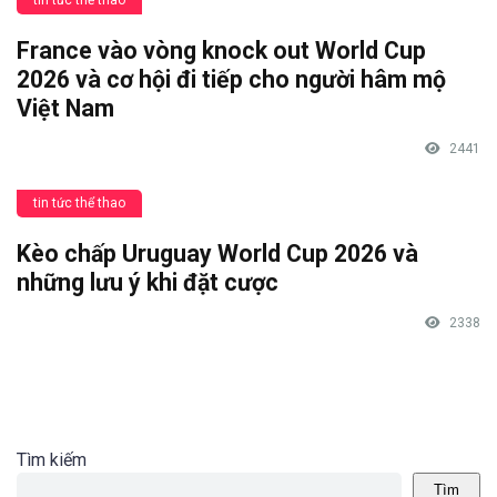
tin tức thể thao
France vào vòng knock out World Cup
2026 và cơ hội đi tiếp cho người hâm mộ
Việt Nam
2441
tin tức thể thao
Kèo chấp Uruguay World Cup 2026 và
những lưu ý khi đặt cược
2338
Tìm kiếm
Tìm