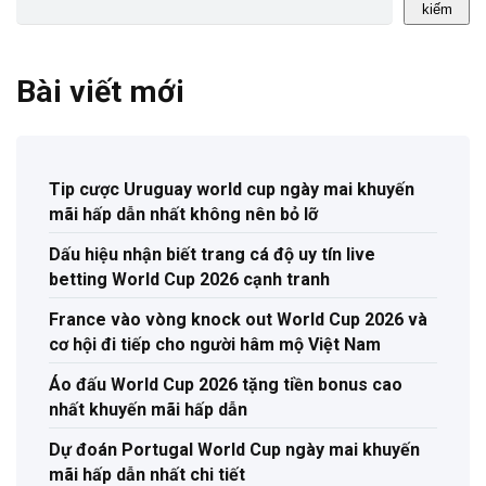
kiếm
Bài viết mới
Tip cược Uruguay world cup ngày mai khuyến
mãi hấp dẫn nhất không nên bỏ lỡ
Dấu hiệu nhận biết trang cá độ uy tín live
betting World Cup 2026 cạnh tranh
France vào vòng knock out World Cup 2026 và
cơ hội đi tiếp cho người hâm mộ Việt Nam
Áo đấu World Cup 2026 tặng tiền bonus cao
nhất khuyến mãi hấp dẫn
Dự đoán Portugal World Cup ngày mai khuyến
mãi hấp dẫn nhất chi tiết