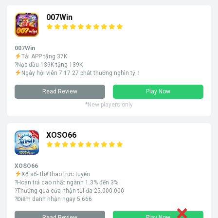
007Win
007Win
Tải APP tặng 37K
?Nạp đầu 139K tặng 139K
Ngày hội viên 7 17 27 phát thưởng nghìn tỷ！
Read Review
Play Now
*New players only
XOSO66
XOSO66
Xổ số- thể thao trực tuyến
?Hoàn trả cao nhất ngành 1.3% đến 3%
?Thưởng qua cửa nhận tối đa 25.000.000
?Điểm danh nhận ngay 5.666
Read Review
Play Now