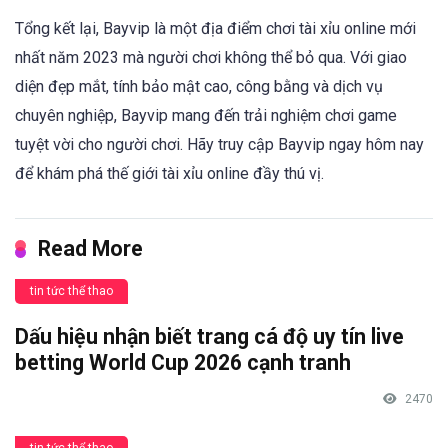
Tổng kết lại, Bayvip là một địa điểm chơi tài xỉu online mới
nhất năm 2023 mà người chơi không thể bỏ qua. Với giao
diện đẹp mắt, tính bảo mật cao, công bằng và dịch vụ
chuyên nghiệp, Bayvip mang đến trải nghiệm chơi game
tuyệt vời cho người chơi. Hãy truy cập Bayvip ngay hôm nay
để khám phá thế giới tài xỉu online đầy thú vị.
Read More
tin tức thể thao
Dấu hiệu nhận biết trang cá độ uy tín live
betting World Cup 2026 cạnh tranh
2470