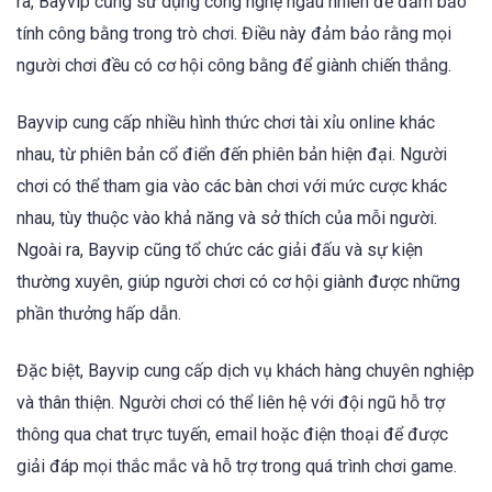
ra, Bayvip cũng sử dụng công nghệ ngẫu nhiên để đảm bảo
tính công bằng trong trò chơi. Điều này đảm bảo rằng mọi
người chơi đều có cơ hội công bằng để giành chiến thắng.
Bayvip cung cấp nhiều hình thức chơi tài xỉu online khác
nhau, từ phiên bản cổ điển đến phiên bản hiện đại. Người
chơi có thể tham gia vào các bàn chơi với mức cược khác
nhau, tùy thuộc vào khả năng và sở thích của mỗi người.
Ngoài ra, Bayvip cũng tổ chức các giải đấu và sự kiện
thường xuyên, giúp người chơi có cơ hội giành được những
phần thưởng hấp dẫn.
Đặc biệt, Bayvip cung cấp dịch vụ khách hàng chuyên nghiệp
và thân thiện. Người chơi có thể liên hệ với đội ngũ hỗ trợ
thông qua chat trực tuyến, email hoặc điện thoại để được
giải đáp mọi thắc mắc và hỗ trợ trong quá trình chơi game.