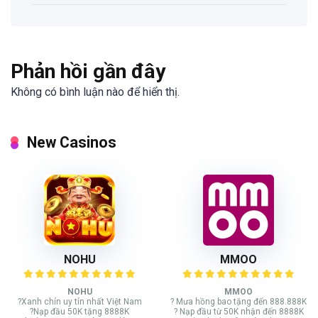
Phản hồi gần đây
Không có bình luận nào để hiển thị.
New Casinos
NOHU
MMOO
NOHU
MMOO
?Xanh chín uy tín nhất Việt Nam
? Mưa hồng bao tặng đến 888.888K
?Nạp đầu 50K tặng 8888K
? Nạp đầu từ 50K nhận đến 8888K