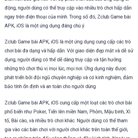
động, người dùng có thể truy cập vào nhiều trò chơi hấp dẫn
ngay trên điện thoại của mình. Trong số đó, Zclub Game bài
APK, iOS là một ứng dụng đáng chú ý.
Zclub Game bài APK, iOS là một ứng dụng cung cấp các trò
chơi bài đa dạng và hấp dẫn. Với giao diện đẹp mắt và dễ sử
dụng, người dùng có thể dễ dàng truy cập và tận hưởng
những trò chơi thú vị mọi lúc, mọi nơi. Ứng dụng này được
phát triển bởi đội ngũ chuyên nghiệp và có kinh nghiệm, đảm
bảo tính ổn định và an toàn cho người dùng.
Zclub Game bài APK, iOS cung cấp một loạt các trò chơi bài
phổ biến như Poker, Tiến lên miền Nam, Phỏm, Mậu binh, Xì
tố, Bài cào, và nhiều trò chơi khác. Người dùng có thể tham
gia vào các bàn chơi với người chơi khác trên toàn thế giới,