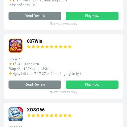
Thành viên mới nạp đầu tặng 100%
?Slot hoàn trả 3%
Read Review
Play Now
*New players only
007Win
007Win
Tải APP tặng 37K
?Nạp đầu 139K tặng 139K
Ngày hội viên 7 17 27 phát thưởng nghìn tỷ！
Read Review
Play Now
*New players only
XOSO66