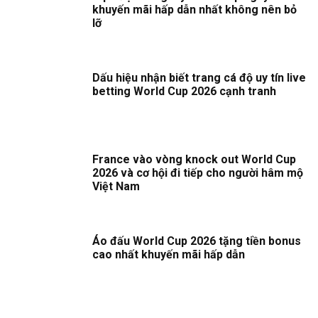
khuyến mãi hấp dẫn nhất không nên bỏ
lỡ
Dấu hiệu nhận biết trang cá độ uy tín live
betting World Cup 2026 cạnh tranh
France vào vòng knock out World Cup
2026 và cơ hội đi tiếp cho người hâm mộ
Việt Nam
Áo đấu World Cup 2026 tặng tiền bonus
cao nhất khuyến mãi hấp dẫn