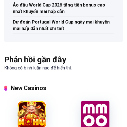
Áo đấu World Cup 2026 tặng tiền bonus cao
nhất khuyến mãi hấp dẫn
Dự đoán Portugal World Cup ngày mai khuyến
mãi hấp dẫn nhất chi tiết
Phản hồi gần đây
Không có bình luận nào để hiển thị.
New Casinos