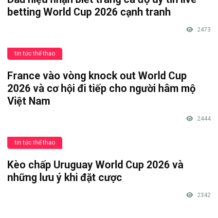
betting World Cup 2026 cạnh tranh
2473
tin tức thể thao
France vào vòng knock out World Cup
2026 và cơ hội đi tiếp cho người hâm mộ
Việt Nam
2444
tin tức thể thao
Kèo chấp Uruguay World Cup 2026 và
những lưu ý khi đặt cược
2342