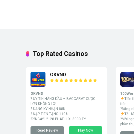
Top Rated Casinos
OKVND
OKVND
100Win
? UY TÍN HÀNG ĐẦU – BACCARAT CƯỢC
Tiền 
LỚN KHÔNG LO!
tiên
? ĐĂNG KÝ NHẬN 88K
?Đăng n
? NẠP TIỀN TẶNG 110%
Tải A
???NGÀY12- 28 PHÁT LÌ XÌ 8000 TỶ
?Mời bạ
phần th
Read Review
Play Now