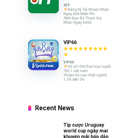
6FF
Đăng Ký Tài Khoản Nhận
Ngay 66K Miễn Phí
?Mời Bạn Bè Tham Gia
Nhận Ngay 666K
VIP66
VIP66
Xổ số- thể thao trực tuyến
?Số 1 việt nam
?Hoàn trả cao nhất ngành
1.3% đến 3%
Recent News
Tip cược Uruguay
world cup ngày mai
khuyến mãi hấp dẫn