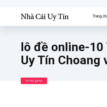
Trang ch
lô đề online-10
Uy Tín Choang 
tin tức game