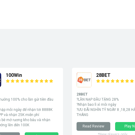
100Win
28BET
28BET
thưởng 100% cho lần gửi tiền đầu
?LẦN NẠP ĐẦU TẶNG 28%
?Nhận bao lì xì mỗi ngày
hập mỗi ngày để nhận tới 8888K
?ƯU ĐÃI NGHÌN TỶ NGÀY 8 ,18,28 
PP và nhận 25K miễn phí
THÁNG
n bè mở rương kho báu và nhận
ưởng lên đến 100K
Read Review
Play 
*New players only