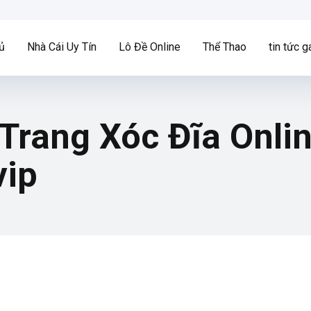
ủ
Nhà Cái Uy Tín
Lô Đề Online
Thể Thao
tin tức 
 Trang Xóc Đĩa Onli
vip