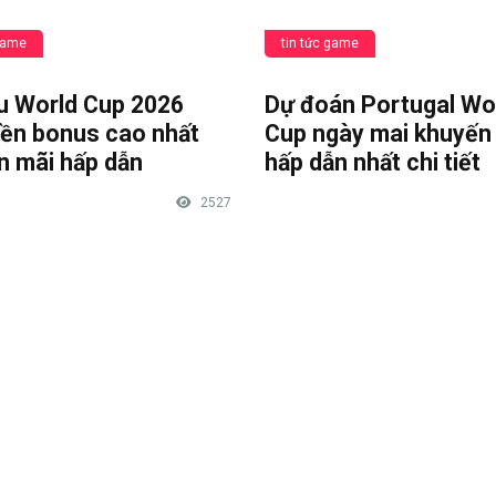
 game
tin tức game
u World Cup 2026
Dự đoán Portugal Wo
iền bonus cao nhất
Cup ngày mai khuyến
n mãi hấp dẫn
hấp dẫn nhất chi tiết
2527