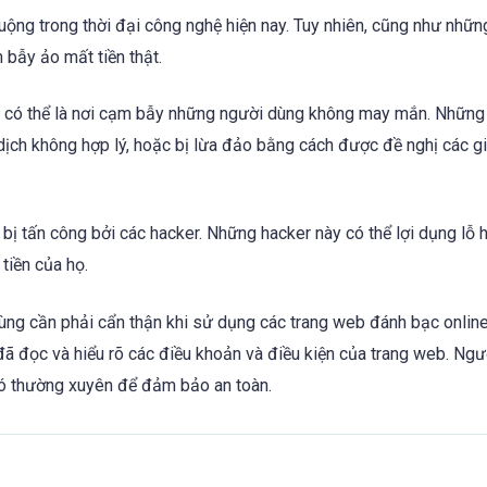
uộng trong thời đại công nghệ hiện nay. Tuy nhiên, cũng như những
 bẫy ảo mất tiền thật.
e có thể là nơi cạm bẫy những người dùng không may mắn. Những
dịch không hợp lý, hoặc bị lừa đảo bằng cách được đề nghị các g
 bị tấn công bởi các hacker. Những hacker này có thể lợi dụng lỗ
tiền của họ.
 dùng cần phải cẩn thận khi sử dụng các trang web đánh bạc onlin
đã đọc và hiểu rõ các điều khoản và điều kiện của trang web. Ng
ó thường xuyên để đảm bảo an toàn.