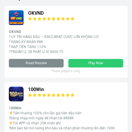
OKVND
OKVND
? UY TÍN HÀNG ĐẦU – BACCARAT CƯỢC LỚN KHÔNG LO!
? ĐĂNG KÝ NHẬN 88K
? NẠP TIỀN TẶNG 110%
???NGÀY12- 28 PHÁT LÌ XÌ 8000 TỶ
Read Review
Play Now
*New players only
100Win
100Win
Tiền thưởng 100% cho lần gửi tiền đầu tiên
?Đăng nhập mỗi ngày để nhận tới 8888K
Tải APP và nhận 25K miễn phí
?Mời bạn bè mở rương kho báu và nhận phần thưởng lên đến 100K