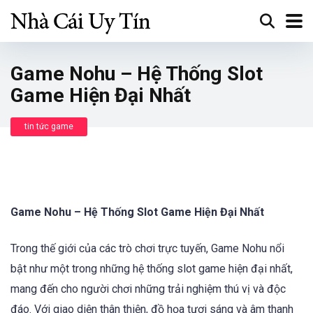
Game Nohu – Hệ Thống Slot
Game Hiện Đại Nhất
tin tức game
Game Nohu – Hệ Thống Slot Game Hiện Đại Nhất
Trong thế giới của các trò chơi trực tuyến, Game Nohu nổi
bật như một trong những hệ thống slot game hiện đại nhất,
mang đến cho người chơi những trải nghiệm thú vị và độc
đáo. Với giao diện thân thiện, đồ họa tươi sáng và âm thanh