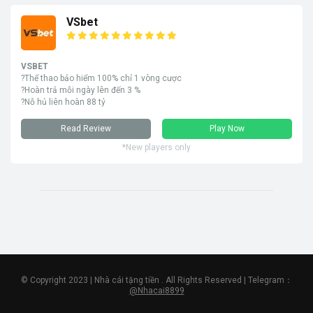
VSbet
VSBET
?Thể thao bảo hiểm 100% chỉ 1 vòng cược
?Hoàn trả mỗi ngày lên đến 3 %
?Nỗ hủ liên hoàn 88 tỷ
Read Review
Play Now
*New players only
© Copyright 2023 | Nhà cái tặng tiền . All Rights Reserved | Telegram：
@Nhacai8899