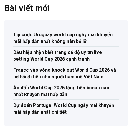
Bài viết mới
Tip cược Uruguay world cup ngày mai khuyến
mãi hấp dẫn nhất không nên bỏ lỡ
Dấu hiệu nhận biết trang cá độ uy tín live
betting World Cup 2026 cạnh tranh
France vào vòng knock out World Cup 2026 và
cơ hội đi tiếp cho người hâm mộ Việt Nam
Áo đấu World Cup 2026 tặng tiền bonus cao
nhất khuyến mãi hấp dẫn
Dự đoán Portugal World Cup ngày mai khuyến
mãi hấp dẫn nhất chi tiết