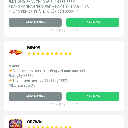
?MỖI NGÀY PHẦN THƯỞNG BÍ ẨN 888,888K
? ĐĂNG KÝ NHẬN NGAY 95K – NẠP TIỀN TẶNG 110%
? TỪ 15 ĐẾN 29, PHÁT LÌ XÌ LÊN ĐẾN 8000 TỶ
Read Review
Play Now
*New players only
MM99
MM99
Slot Hoàn trả toàn thị trường việt nam cao nhất
?Đăng Ký +388k
Thành viên mới nạp đầu tặng 100%
?Slot hoàn trả 3%
Read Review
Play Now
*New players only
007Win