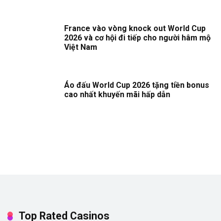
France vào vòng knock out World Cup
2026 và cơ hội đi tiếp cho người hâm mộ
Việt Nam
Áo đấu World Cup 2026 tặng tiền bonus
cao nhất khuyến mãi hấp dẫn
Top Rated Casinos