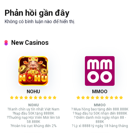
Phản hồi gần đây
Không có bình luận nào để hiển thị.
New Casinos
NOHU
MMOO
NOHU
MMOO
?Xanh chín uy tín nhất Việt Nam
? Mưa hồng bao tặng đến 888.888K
?Nạp đầu 50K tặng 8888K
? Nạp đầu từ 50K nhận đến 8888K
?Thưởng nạp Hội Viên Mới lên tới
? Điểm danh mỗi ngày nhận 88 -
58.888K
888K
?Hoàn trả cực khủng đến 2%
? Lỳ xì 8888 tỷ ngày 18 hàng tháng