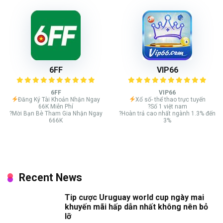
6FF
VIP66
6FF
VIP66
Đăng Ký Tài Khoản Nhận Ngay
Xổ số- thể thao trực tuyến
66K Miễn Phí
?Số 1 việt nam
?Mời Bạn Bè Tham Gia Nhận Ngay
?Hoàn trả cao nhất ngành 1.3% đến
666K
3%
Recent News
Tip cược Uruguay world cup ngày mai
khuyến mãi hấp dẫn nhất không nên bỏ
lỡ