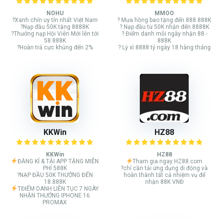
NOHU
MMOO
?Xanh chín uy tín nhất Việt Nam
? Mưa hồng bao tặng đến 888.888K
?Nạp đầu 50K tặng 8888K
? Nạp đầu từ 50K nhận đến 8888K
?Thưởng nạp Hội Viên Mới lên tới
? Điểm danh mỗi ngày nhận 88 -
58.888K
888K
?Hoàn trả cực khủng đến 2%
? Lỳ xì 8888 tỷ ngày 18 hàng tháng
KKWin
HZ88
KKWin
HZ88
ĐĂNG KÍ & TẢI APP TẶNG MIỄN
Tham gia ngay HZ88.com
PHÍ 588K
?chỉ cần tải ứng dụng di động và
?NẠP ĐẦU 50K THƯỞNG ĐẾN
hoàn thành tất cả nhiệm vụ để
18.888K
nhận 88K VNĐ
TĐIỂM DANH LIÊN TỤC 7 NGÀY
NHẬN THƯỞNG IPHONE 16
PROMAX