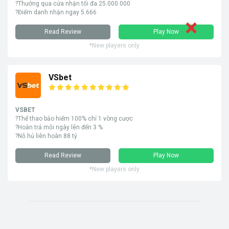
?Thưởng qua cửa nhận tối đa 25.000.000
?Điểm danh nhận ngay 5.666
Read Review
Play Now
*New players only
VSbet
VSBET
?Thể thao bảo hiểm 100% chỉ 1 vòng cược
?Hoàn trả mỗi ngày lên đến 3 %
?Nỗ hủ liên hoàn 88 tỷ
Read Review
Play Now
*New players only