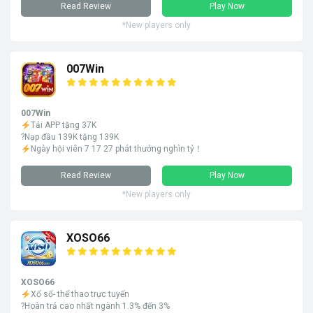
Read Review
Play Now
*New players only
007Win
007Win
Tải APP tặng 37K
?Nạp đầu 139K tặng 139K
Ngày hội viên 7 17 27 phát thưởng nghìn tỷ！
Read Review
Play Now
*New players only
XOSO66
XOSO66
Xổ số- thể thao trực tuyến
?Hoàn trả cao nhất ngành 1.3% đến 3%