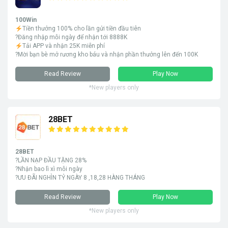
100Win
Tiền thưởng 100% cho lần gửi tiền đầu tiên
?Đăng nhập mỗi ngày để nhận tới 8888K
Tải APP và nhận 25K miễn phí
?Mời bạn bè mở rương kho báu và nhận phần thưởng lên đến 100K
Read Review
Play Now
*New players only
28BET
28BET
?LẦN NẠP ĐẦU TẶNG 28%
?Nhận bao lì xì mỗi ngày
?ƯU ĐÃI NGHÌN TỶ NGÀY 8 ,18,28 HÀNG THÁNG
Read Review
Play Now
*New players only