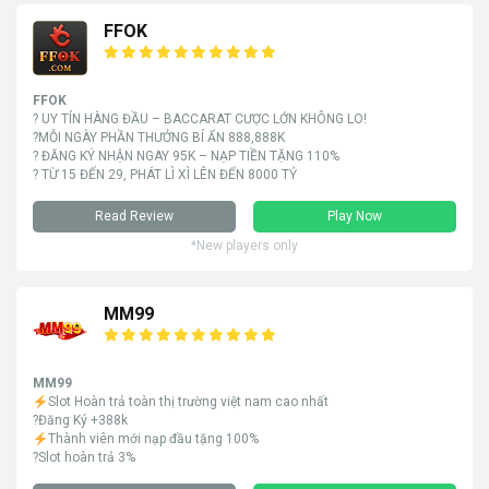
FFOK
FFOK
? UY TÍN HÀNG ĐẦU – BACCARAT CƯỢC LỚN KHÔNG LO!
?MỖI NGÀY PHẦN THƯỞNG BÍ ẨN 888,888K
? ĐĂNG KÝ NHẬN NGAY 95K – NẠP TIỀN TẶNG 110%
? TỪ 15 ĐẾN 29, PHÁT LÌ XÌ LÊN ĐẾN 8000 TỶ
Read Review
Play Now
*New players only
MM99
MM99
Slot Hoàn trả toàn thị trường việt nam cao nhất
?Đăng Ký +388k
Thành viên mới nạp đầu tặng 100%
?Slot hoàn trả 3%