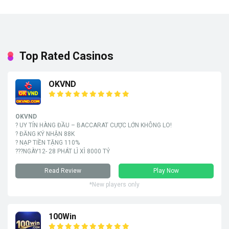
Top Rated Casinos
OKVND
OKVND
? UY TÍN HÀNG ĐẦU – BACCARAT CƯỢC LỚN KHÔNG LO!
? ĐĂNG KÝ NHẬN 88K
? NẠP TIỀN TẶNG 110%
???NGÀY12- 28 PHÁT LÌ XÌ 8000 TỶ
Read Review
Play Now
*New players only
100Win