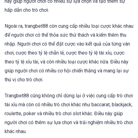
này giúp người chơi có nhiều sự lựa chọn và tạo thêm sự
hấp dẫn cho trò chơi.
Ngoài ra, trangbet88 còn cung cấp nhiều loại cược khác nhau
để người chơi có thể thỏa sức thử thách và kiếm thêm thu
nhập. Người chơi có thể đặt cược vào kết quả của từng ván
chơi, cược theo tỷ lệ chẵn lẻ, cược theo tỷ lệ tài xỉu, cược
theo tỷ lệ xỉu tài, và còn nhiều loại cược khác nữa. Điều này
giúp người chơi có nhiều cơ hội chiến thắng và mang lại sự
thú vị cho trò chơi.
Trangbet88 cũng không chỉ dừng lại ở việc cung cấp trò chơi
tài xỉu mà còn có nhiều trò chơi khác như baccarat, blackjack,
roulette, poker và nhiều trò chơi slot khác. Điều này giúp
người chơi có thêm sự lựa chọn và trải nghiệm nhiều trò chơi
khác nhau.