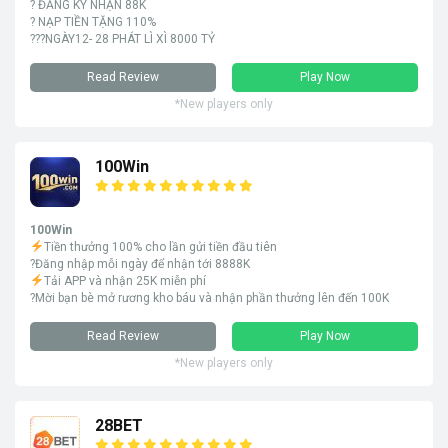
? ĐĂNG KÝ NHẬN 88K
? NẠP TIỀN TẶNG 110%
???NGÀY12- 28 PHÁT LÌ XÌ 8000 TỶ
Read Review
Play Now
*New players only
100Win
100Win
Tiền thưởng 100% cho lần gửi tiền đầu tiên
?Đăng nhập mỗi ngày để nhận tới 8888K
Tải APP và nhận 25K miễn phí
?Mời bạn bè mở rương kho báu và nhận phần thưởng lên đến 100K
Read Review
Play Now
*New players only
28BET