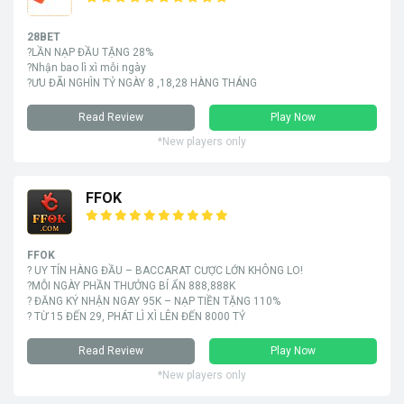
28BET
?LẦN NẠP ĐẦU TẶNG 28%
?Nhận bao lì xì mỗi ngày
?ƯU ĐÃI NGHÌN TỶ NGÀY 8 ,18,28 HÀNG THÁNG
Read Review
Play Now
*New players only
FFOK
FFOK
? UY TÍN HÀNG ĐẦU – BACCARAT CƯỢC LỚN KHÔNG LO!
?MỖI NGÀY PHẦN THƯỞNG BÍ ẨN 888,888K
? ĐĂNG KÝ NHẬN NGAY 95K – NẠP TIỀN TẶNG 110%
? TỪ 15 ĐẾN 29, PHÁT LÌ XÌ LÊN ĐẾN 8000 TỶ
Read Review
Play Now
*New players only