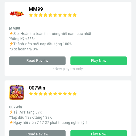
MM99
MM99
Slot Hoàn trả toàn thị trường việt nam cao nhất
?Đăng Ký +388k
Thành viên mới nạp đầu tặng 100%
?Slot hoàn trả 3%
Read Review
Play Now
*New players only
007Win
007Win
Tải APP tặng 37K
?Nạp đầu 139K tặng 139K
Ngày hội viên 7 17 27 phát thưởng nghìn tỷ！
Read Review
Play Now