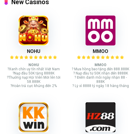
New Casinos
NOHU
MMOO
NOHU
MMOO
?Xanh chín uy tín nhất Việt Nam
? Mưa hồng bao tặng đến 888.888K
?Nạp đầu 50K tặng 8888K
? Nạp đầu từ 50K nhận đến 8888K
?Thưởng nạp Hội Viên Mới lên tới
? Điểm danh mỗi ngày nhận 88 -
58.888K
888K
?Hoàn trả cực khủng đến 2%
? Lỳ xì 8888 tỷ ngày 18 hàng tháng