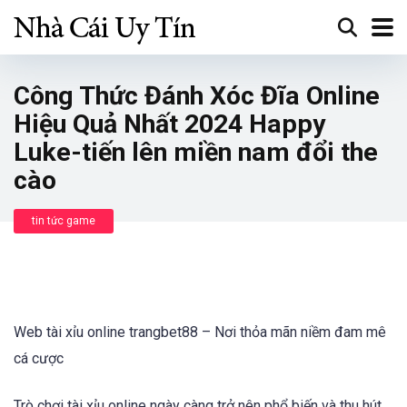
Công Thức Đánh Xóc Đĩa Online
Hiệu Quả Nhất 2024 Happy
Luke-tiến lên miền nam đổi the
cào
tin tức game
Web tài xỉu online trangbet88 – Nơi thỏa mãn niềm đam mê
cá cược
Trò chơi tài xỉu online ngày càng trở nên phổ biến và thu hút