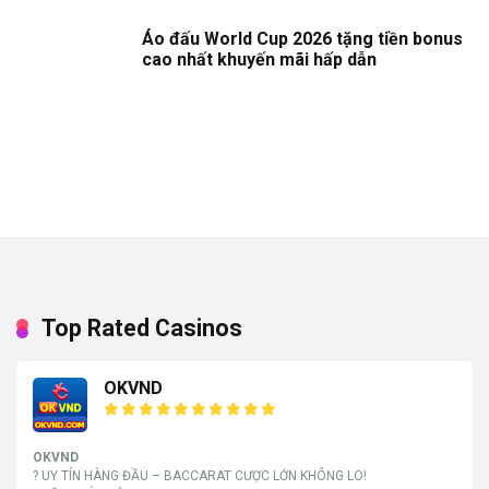
Áo đấu World Cup 2026 tặng tiền bonus
cao nhất khuyến mãi hấp dẫn
Top Rated Casinos
OKVND
OKVND
? UY TÍN HÀNG ĐẦU – BACCARAT CƯỢC LỚN KHÔNG LO!