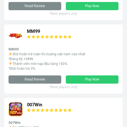
Read Review
Play Now
*New players only
MM99
MM99
Slot Hoàn trả toàn thị trường việt nam cao nhất
?Đăng Ký +388k
Thành viên mới nạp đầu tặng 100%
?Slot hoàn trả 3%
Read Review
Play Now
*New players only
007Win
007Win