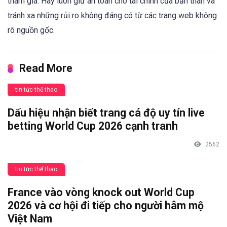
tham gia. Hãy luôn giữ an toàn cho tài chính của bản thân và
tránh xa những rủi ro không đáng có từ các trang web không
rõ nguồn gốc.
Read More
tin tức thể thao
Dấu hiệu nhận biết trang cá độ uy tín live
betting World Cup 2026 cạnh tranh
2562
tin tức thể thao
France vào vòng knock out World Cup
2026 và cơ hội đi tiếp cho người hâm mộ
Việt Nam