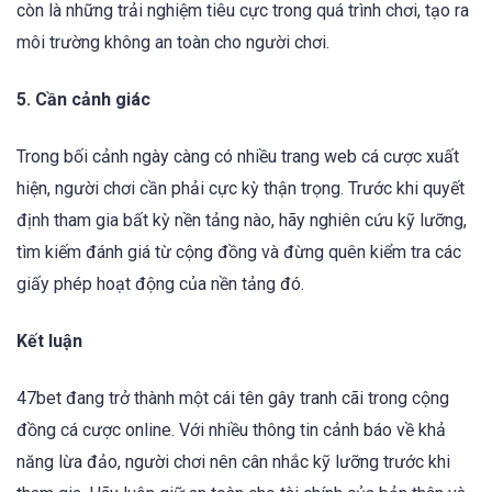
còn là những trải nghiệm tiêu cực trong quá trình chơi, tạo ra
môi trường không an toàn cho người chơi.
5. Cần cảnh giác
Trong bối cảnh ngày càng có nhiều trang web cá cược xuất
hiện, người chơi cần phải cực kỳ thận trọng. Trước khi quyết
định tham gia bất kỳ nền tảng nào, hãy nghiên cứu kỹ lưỡng,
tìm kiếm đánh giá từ cộng đồng và đừng quên kiểm tra các
giấy phép hoạt động của nền tảng đó.
Kết luận
47bet đang trở thành một cái tên gây tranh cãi trong cộng
đồng cá cược online. Với nhiều thông tin cảnh báo về khả
năng lừa đảo, người chơi nên cân nhắc kỹ lưỡng trước khi