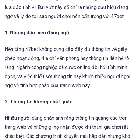
lừa đảo tinh vi. Bài viết này sẽ chỉ ra những dấu hiệu đáng
ngờ và lý do tại sao người chơi nên cẩn trọng với 47bet.
1. Những dấu hiệu đáng ngờ
Nền tảng 47bet không cung cấp đầy đủ thông tin về giấy
phép hoạt động, địa chỉ văn phòng hay thông tin liên hệ rõ
ràng. Ngành công nghiệp cá cược online đòi hỏi tính minh
bạch, và việc thiếu sót thông tin này khiến nhiều người nghi
ngờ về tính hợp pháp của trang web này.
2. Thông tin không nhất quán
Nhiều người dùng phản ánh rằng thông tin quảng cáo trên
trang web và những gì họ nhận được khi tham gia chơi rất
khác biệt. Các chương trình khuyến mãi hấp dẫn nhưng khó