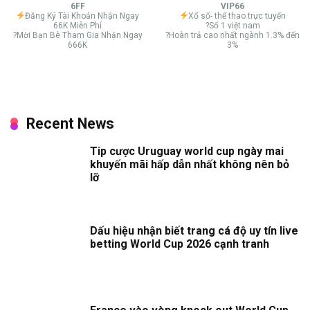
6FF
VIP66
Đăng Ký Tài Khoản Nhận Ngay
Xổ số- thể thao trực tuyến
66K Miễn Phí
?Số 1 việt nam
?Mời Bạn Bè Tham Gia Nhận Ngay
?Hoàn trả cao nhất ngành 1.3% đến
666K
3%
Recent News
Tip cược Uruguay world cup ngày mai
khuyến mãi hấp dẫn nhất không nên bỏ
lỡ
Dấu hiệu nhận biết trang cá độ uy tín live
betting World Cup 2026 cạnh tranh