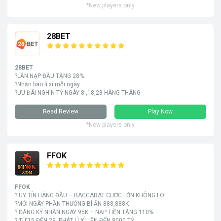
*New players only
28BET
28BET
?LẦN NẠP ĐẦU TẶNG 28%
?Nhận bao lì xì mỗi ngày
?ƯU ĐÃI NGHÌN TỶ NGÀY 8 ,18,28 HÀNG THÁNG
Read Review
Play Now
*New players only
FFOK
FFOK
? UY TÍN HÀNG ĐẦU – BACCARAT CƯỢC LỚN KHÔNG LO!
?MỖI NGÀY PHẦN THƯỞNG BÍ ẨN 888,888K
? ĐĂNG KÝ NHẬN NGAY 95K – NẠP TIỀN TẶNG 110%
? TỪ 15 ĐẾN 29, PHÁT LÌ XÌ LÊN ĐẾN 8000 TỶ