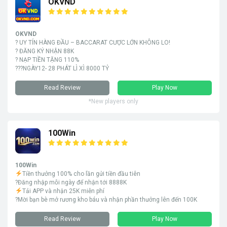
OKVND
OKVND
? UY TÍN HÀNG ĐẦU – BACCARAT CƯỢC LỚN KHÔNG LO!
? ĐĂNG KÝ NHẬN 88K
? NẠP TIỀN TẶNG 110%
???NGÀY12- 28 PHÁT LÌ XÌ 8000 TỶ
Read Review
Play Now
*New players only
100Win
100Win
Tiền thưởng 100% cho lần gửi tiền đầu tiên
?Đăng nhập mỗi ngày để nhận tới 8888K
Tải APP và nhận 25K miễn phí
?Mời bạn bè mở rương kho báu và nhận phần thưởng lên đến 100K
Read Review
Play Now