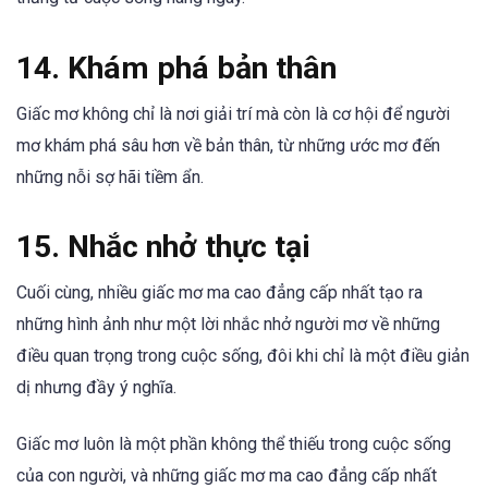
14. Khám phá bản thân
Giấc mơ không chỉ là nơi giải trí mà còn là cơ hội để người
mơ khám phá sâu hơn về bản thân, từ những ước mơ đến
những nỗi sợ hãi tiềm ẩn.
15. Nhắc nhở thực tại
Cuối cùng, nhiều giấc mơ ma cao đẳng cấp nhất tạo ra
những hình ảnh như một lời nhắc nhở người mơ về những
điều quan trọng trong cuộc sống, đôi khi chỉ là một điều giản
dị nhưng đầy ý nghĩa.
Giấc mơ luôn là một phần không thể thiếu trong cuộc sống
của con người, và những giấc mơ ma cao đẳng cấp nhất