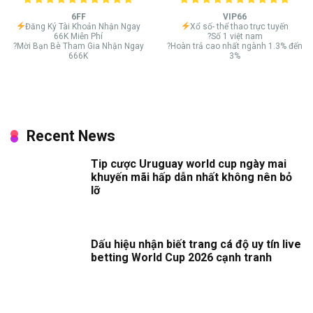
6FF
VIP66
Đăng Ký Tài Khoản Nhận Ngay
Xổ số- thể thao trực tuyến
66K Miễn Phí
?Số 1 việt nam
?Mời Bạn Bè Tham Gia Nhận Ngay
?Hoàn trả cao nhất ngành 1.3% đến
666K
3%
Recent News
Tip cược Uruguay world cup ngày mai
khuyến mãi hấp dẫn nhất không nên bỏ
lỡ
Dấu hiệu nhận biết trang cá độ uy tín live
betting World Cup 2026 cạnh tranh