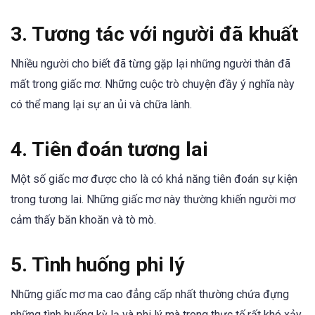
3. Tương tác với người đã khuất
Nhiều người cho biết đã từng gặp lại những người thân đã
mất trong giấc mơ. Những cuộc trò chuyện đầy ý nghĩa này
có thể mang lại sự an ủi và chữa lành.
4. Tiên đoán tương lai
Một số giấc mơ được cho là có khả năng tiên đoán sự kiện
trong tương lai. Những giấc mơ này thường khiến người mơ
cảm thấy băn khoăn và tò mò.
5. Tình huống phi lý
Những giấc mơ ma cao đẳng cấp nhất thường chứa đựng
những tình huống kỳ lạ và phi lý mà trong thực tế rất khó xảy