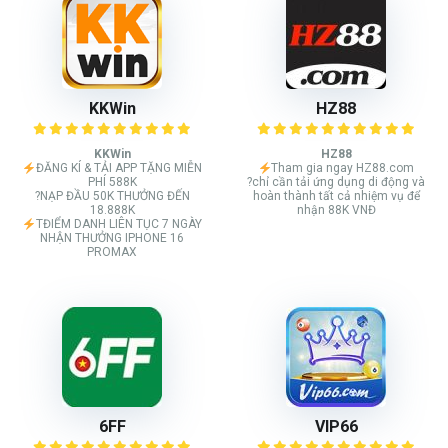
KKWin
HZ88
KKWin
HZ88
ĐĂNG KÍ & TẢI APP TẶNG MIỄN
Tham gia ngay HZ88.com
PHÍ 588K
?chỉ cần tải ứng dụng di động và
?NẠP ĐẦU 50K THƯỞNG ĐẾN
hoàn thành tất cả nhiệm vụ để
18.888K
nhận 88K VNĐ
TĐIỂM DANH LIÊN TỤC 7 NGÀY
NHẬN THƯỞNG IPHONE 16
PROMAX
6FF
VIP66