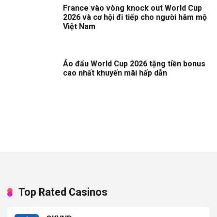
France vào vòng knock out World Cup
2026 và cơ hội đi tiếp cho người hâm mộ
Việt Nam
Áo đấu World Cup 2026 tặng tiền bonus
cao nhất khuyến mãi hấp dẫn
Top Rated Casinos