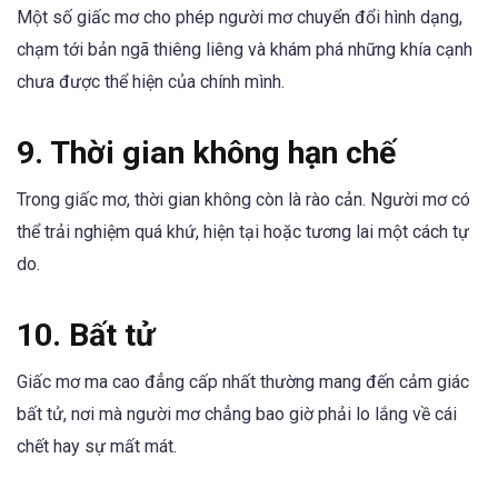
Một số giấc mơ cho phép người mơ chuyển đổi hình dạng,
chạm tới bản ngã thiêng liêng và khám phá những khía cạnh
chưa được thể hiện của chính mình.
9. Thời gian không hạn chế
Trong giấc mơ, thời gian không còn là rào cản. Người mơ có
thể trải nghiệm quá khứ, hiện tại hoặc tương lai một cách tự
do.
10. Bất tử
Giấc mơ ma cao đẳng cấp nhất thường mang đến cảm giác
bất tử, nơi mà người mơ chẳng bao giờ phải lo lắng về cái
chết hay sự mất mát.