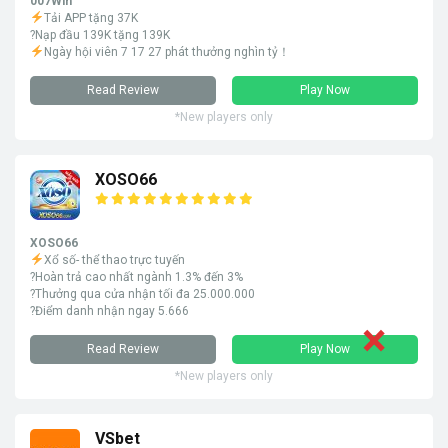
007Win
Tải APP tặng 37K
?Nạp đầu 139K tặng 139K
Ngày hội viên 7 17 27 phát thưởng nghìn tỷ！
Read Review
Play Now
*New players only
XOSO66
XOSO66
Xổ số- thể thao trực tuyến
?Hoàn trả cao nhất ngành 1.3% đến 3%
?Thưởng qua cửa nhận tối đa 25.000.000
?Điểm danh nhận ngay 5.666
Read Review
Play Now
*New players only
VSbet