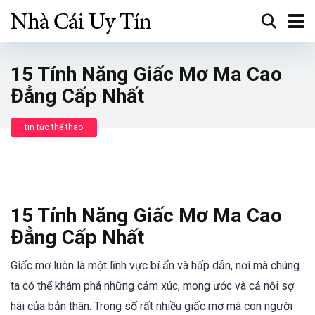
15 Tính Năng Giấc Mơ Ma Cao
Đẳng Cấp Nhất
tin tức thể thao
15 Tính Năng Giấc Mơ Ma Cao
Đẳng Cấp Nhất
Giấc mơ luôn là một lĩnh vực bí ẩn và hấp dẫn, nơi mà chúng
ta có thể khám phá những cảm xúc, mong ước và cả nỗi sợ
hãi của bản thân. Trong số rất nhiều giấc mơ mà con người