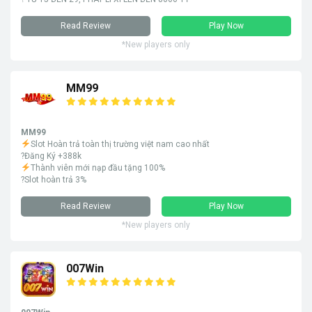
Read Review
Play Now
*New players only
MM99
MM99
Slot Hoàn trả toàn thị trường việt nam cao nhất
?Đăng Ký +388k
Thành viên mới nạp đầu tặng 100%
?Slot hoàn trả 3%
Read Review
Play Now
*New players only
007Win