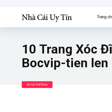
Trang ch
10 Trang Xóc Đĩ
Bocvip-tien le
tin tức thể thao