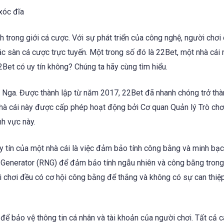
xóc đĩa
h trong giới cá cược. Với sự phát triển của công nghệ, người chơi 
ác sàn cá cược trực tuyến. Một trong số đó là 22Bet, một nhà cái 
2Bet có uy tín không? Chúng ta hãy cùng tìm hiểu.
ại Nga. Được thành lập từ năm 2017, 22Bet đã nhanh chóng trở th
Nhà cái này được cấp phép hoạt động bởi Cơ quan Quản lý Trò chơ
nh vực này.
y tín của một nhà cái là việc đảm bảo tính công bằng và minh bạc
Generator (RNG) để đảm bảo tính ngẫu nhiên và công bằng trong
 chơi đều có cơ hội công bằng để thắng và không có sự can thiệ
ể bảo vệ thông tin cá nhân và tài khoản của người chơi. Tất cả c