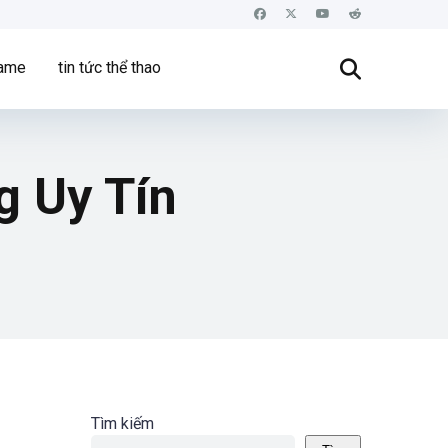
game
tin tức thể thao
g Uy Tín
Tìm kiếm