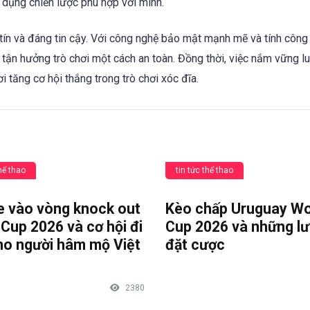
 dụng chiến lược phù hợp với mình.
 tín và đáng tin cậy. Với công nghệ bảo mật mạnh mẽ và tính côn
à tận hưởng trò chơi một cách an toàn. Đồng thời, việc nắm vững lu
 tăng cơ hội thắng trong trò chơi xóc đĩa.
thể thao
tin tức thể thao
e vào vòng knock out
Kèo chấp Uruguay Wo
Cup 2026 và cơ hội đi
Cup 2026 và những lư
ho người hâm mộ Việt
đặt cược
2380