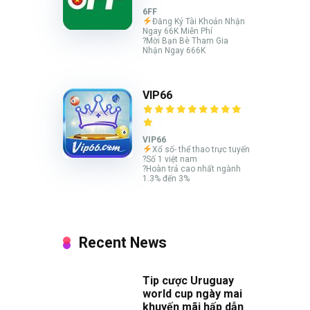
6FF
Đăng Ký Tài Khoản Nhận
Ngay 66K Miễn Phí
?Mời Bạn Bè Tham Gia
Nhận Ngay 666K
VIP66
VIP66
Xổ số- thể thao trực tuyến
?Số 1 việt nam
?Hoàn trả cao nhất ngành
1.3% đến 3%
Recent News
Tip cược Uruguay
world cup ngày mai
khuyến mãi hấp dẫn