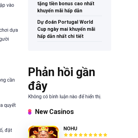
tặng tiền bonus cao nhất
cập vào
khuyến mãi hấp dẫn
Dự đoán Portugal World
Cup ngày mai khuyến mãi
 chơi dựa
hấp dẫn nhất chi tiết
người
Phản hồi gần
ông cần
đây
Không có bình luận nào để hiển thị.
ra quyết
New Casinos
NOHU
ố, đặt